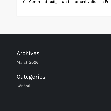
Post
Comment rédiger un testament valide en Fr
o
s
t
n
Archives
a
March 2026
v
Categories
i
Général
g
a