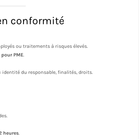
en conformité
mployés ou traitements à risques élevés.
s pour PME
.
identité du responsable, finalités, droits.
des.
2 heures
.