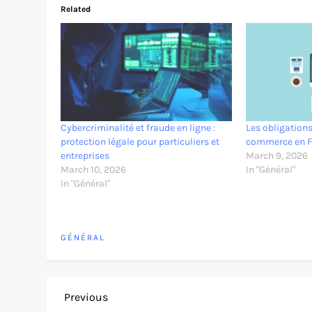
Related
Cybercriminalité et fraude en ligne :
Les obligations
protection légale pour particuliers et
commerce en F
entreprises
March 9, 2026
March 10, 2026
In "Général"
In "Général"
GÉNÉRAL
P
Previous
Previous